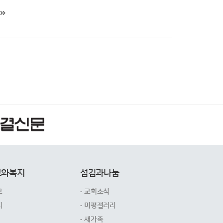
교와복지
섬김과나눔
교
- 교회소식
지
- 미평갤러리
- 새가족