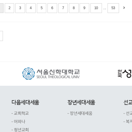
...
2
3
4
5
6
7
8
9
10
53
다음세대세움
장년세대세움
선
- 교회학교
- 장년세대세움
- 선
- 어와나
- 복
- 청년교회