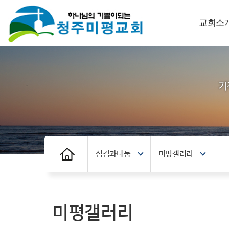
교회소
섬김과나눔
미평갤러리
미평갤러리