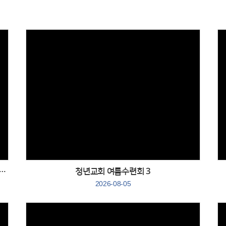
Views
 교회학교 하계대회 글짓기부문 유년부 대상 수상
청년교회 여름수련회 3
2026-08-05